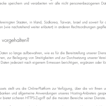
Zwecke speichern und verarbeiten wir alle nicht personenbezogenen Dat
einigten Staaten, in Irland, Südkorea, Taiwan, Israel und soweit für 
n (wie nachstehend weiter erläutert) in anderen Rechtsordnungen gepfle
 vorgehalten?
 Daten so lange aufbewahren, wie es für die Bereitstellung unserer Diens
nen, zur Beilegung von Streitigkeiten und zur Durchsetzung unserer Verei
e Daten jederzeit nach eigenem Ermessen berichtigen, ergänzen oder lö
ssets stellt uns die Online-Plattform zur Verfügung, über die wir Ihnen
banken und allgemeine Anwendungen unseres Hosting-Anbieters gespeic
er bietet sicheren HTTPS-Zugriff auf die meisten Bereiche seiner Dienste