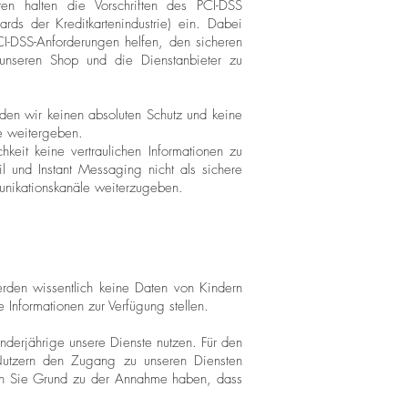
en halten die Vorschriften des PCI-DSS
dards der Kreditkartenindustrie) ein. Dabei
I-DSS-Anforderungen helfen, den sicheren
 unseren Shop und die Dienstanbieter zu
en wir keinen absoluten Schutz und keine
re weitergeben.
eit keine vertraulichen Informationen zu
 und Instant Messaging nicht als sichere
unikationskanäle weiterzugeben.
werden wissentlich keine Daten von Kindern
e Informationen zur Verfügung stellen.
nderjährige unsere Dienste nutzen. Für den
 Nutzern den Zugang zu unseren Diensten
lten Sie Grund zu der Annahme haben, dass