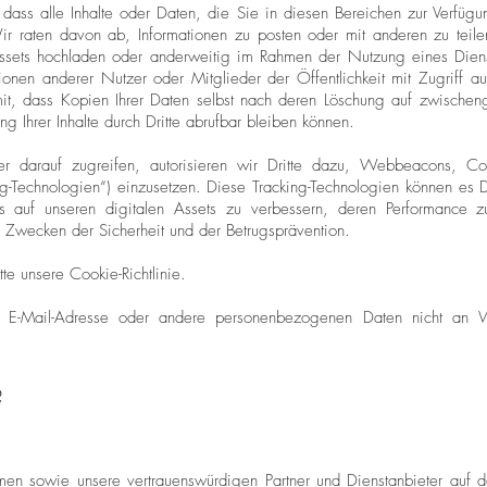
dass alle Inhalte oder Daten, die Sie in diesen Bereichen zur Verfügu
 raten davon ab, Informationen zu posten oder mit anderen zu teilen
ssets hochladen oder anderweitig im Rahmen der Nutzung eines Dienste
onen anderer Nutzer oder Mitglieder der Öffentlichkeit mit Zugriff auf 
it, dass Kopien Ihrer Daten selbst nach deren Löschung auf zwischeng
g Ihrer Inhalte durch Dritte abrufbar bleiben können.
 darauf zugreifen, autorisieren wir Dritte dazu, Webbeacons, Coo
g-Technologien“) einzusetzen. Diese Tracking-Technologien können es D
s auf unseren digitalen Assets zu verbessern, deren Performance 
 Zwecken der Sicherheit und der Betrugsprävention.
te unsere Cookie-Richtlinie.
 E-Mail-Adresse oder andere personenbezogenen Daten nicht an
?
hmen sowie unsere vertrauenswürdigen Partner und Dienstanbieter auf 