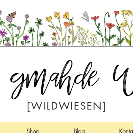
a gmahde W
[WILDWIESEN]
Shop
Blog
Konta