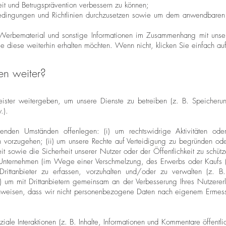
it und Betrugsprävention verbessern zu können;
edingungen und Richtlinien durchzusetzen sowie um dem anwendbaren R
 Werbematerial und sonstige Informationen im Zusammenhang mit unser
ie diese weiterhin erhalten möchten. Wenn nicht, klicken Sie einfach au
en weiter?
ister weitergeben, um unsere Dienste zu betreiben (z. B. Speicherun
.).
nden Umständen offenlegen: (i) um rechtswidrige Aktivitäten oder 
vorzugehen; (ii) um unsere Rechte auf Verteidigung zu begründen oder
t sowie die Sicherheit unserer Nutzer oder der Öffentlichkeit zu schütze
Unternehmen (im Wege einer Verschmelzung, des Erwerbs oder Kaufs (
Drittanbieter zu erfassen, vorzuhalten und/oder zu verwalten (z. B.
) um mit Drittanbietern gemeinsam an der Verbesserung Ihres Nutzerer
inweisen, dass wir nicht personenbezogene Daten nach eigenem Ermesse
ziale Interaktionen (z. B. Inhalte, Informationen und Kommentare öffentl