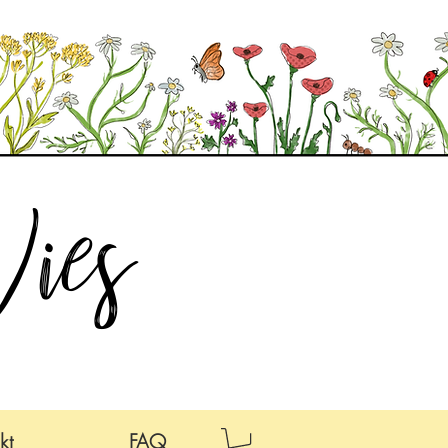
ies
kt
FAQ