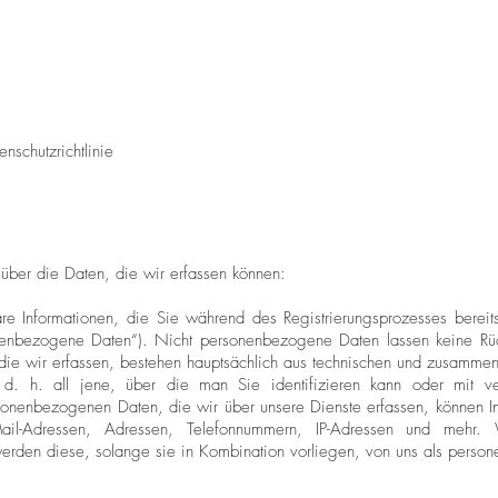
nschutzrichtlinie
über die Daten, die wir erfassen können:
erbare Informationen, die Sie während des Registrierungsprozesses berei
enbezogene Daten“). Nicht personenbezogene Daten lassen keine Rüc
ie wir erfassen, bestehen hauptsächlich aus technischen und zusammen
en, d. h. all jene, über die man Sie identifizieren kann oder mit v
nenbezogenen Daten, die wir über unsere Dienste erfassen, können In
il-Adressen, Adressen, Telefonnummern, IP-Adressen und mehr.
rden diese, solange sie in Kombination vorliegen, von uns als perso