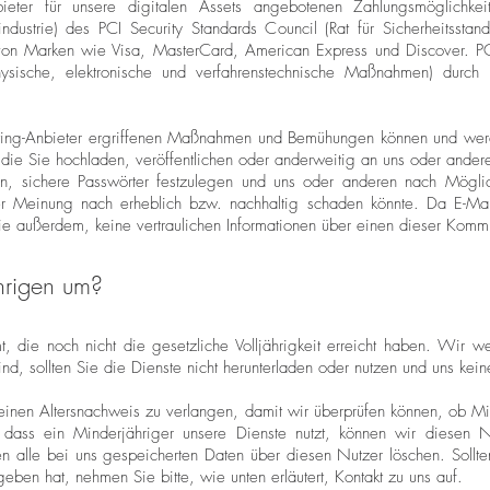
eter für unsere digitalen Assets angebotenen Zahlungsmöglichkeit
industrie) des PCI Security Standards Council (Rat für Sicherheitsstan
on Marken wie Visa, MasterCard, American Express und Discover. PC
ysische, elektronische und verfahrenstechnische Maßnahmen) durch
ing-Anbieter ergriffenen Maßnahmen und Bemühungen können und werd
, die Sie hochladen, veröffentlichen oder anderweitig an uns oder ande
, sichere Passwörter festzulegen und uns oder anderen nach Möglichk
rer Meinung nach erheblich bzw. nachhaltig schaden könnte. Da E-Mail
Sie außerdem, keine vertraulichen Informationen über einen dieser Komm
hrigen um?
t, die noch nicht die gesetzliche Volljährigkeit erreicht haben. Wir 
nd, sollten Sie die Dienste nicht herunterladen oder nutzen und uns kein
 einen Altersnachweis zu verlangen, damit wir überprüfen können, ob Mi
, dass ein Minderjähriger unsere Dienste nutzt, können wir diesen
en alle bei uns gespeicherten Daten über diesen Nutzer löschen. Sol
ben hat, nehmen Sie bitte, wie unten erläutert, Kontakt zu uns auf.