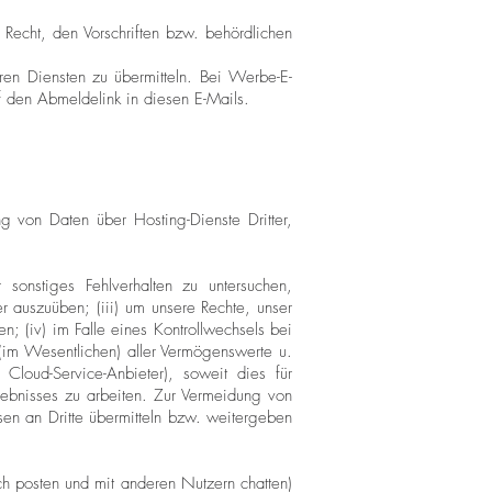
echt, den Vorschriften bzw. behördlichen
en Diensten zu übermitteln. Bei Werbe-E-
f den Abmeldelink in diesen E-Mails.
g von Daten über Hosting-Dienste Dritter,
sonstiges Fehlverhalten zu untersuchen,
 auszuüben; (iii) um unsere Rechte, unser
n; (iv) im Falle eines Kontrollwechsels bei
im Wesentlichen) aller Vermögenswerte u.
 Cloud-Service-Anbieter), soweit dies für
lebnisses zu arbeiten. Zur Vermeidung von
n an Dritte übermitteln bzw. weitergeben
ich posten und mit anderen Nutzern chatten)