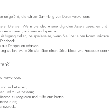
en aufgeführt, die wir zur Sammlung von Daten verwenden:
erer Dienste. Wenn Sie also unsere digitalen Assets besuchen und 
ionen sammeln, erfassen und speichern.
r Verfügung stellen, beispielsweise, wenn Sie über einen Kommunikations
 Feedback).
aus Drittquellen erfassen.
gung stellen, wenn Sie sich über einen Drittanbieter wie Facebook ode
aten?
ke verwenden:
 und zu betreiben;
sen und zu verbessern;
ünsche zu reagieren und Hilfe anzubieten;
nalysieren;
erchezwecke;