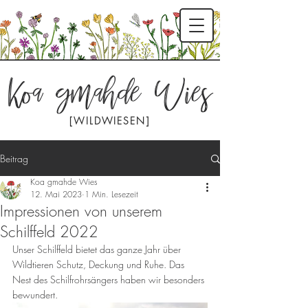
Koa gmahde Wies
[WILDWIESEN]
Beitrag
Koa gmahde Wies
12. Mai 2023
1 Min. Lesezeit
Impressionen von unserem
Schilffeld 2022
Unser Schilffeld bietet das ganze Jahr über 
Wildtieren Schutz, Deckung und Ruhe. Das 
Nest des Schilfrohrsängers haben wir besonders 
bewundert.